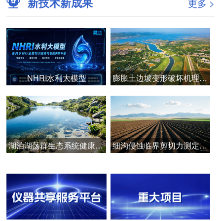
新技术新成果
更多 >
NHRI水利大模型
膨胀土边坡变形破坏机理与安全智能管控技术
湖泊湖荡群生态系统健康诊断与韧性提升技术
细沟侵蚀临界剪切力测定的关键技术