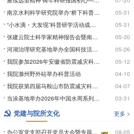
南京水利科学研究院举办“桥下科普・亲水同行”科技活动周主题活动
05-31
“小水滴・大发现”科普研学活动成功举办
05-31
张建云院士科学家精神报告会暨南京水利科学研究院“禹水同行”科普进校园活动成功举办
05-30
河湖治理研究基地举办全国科技活动周作协专场活动
05-26
我院参加2026年安徽省防震减灾科普宣讲比赛
05-12
我院滁州野外站举办科普活动
04-10
我院获第四届马鞍山市防震减灾科普宣讲比赛一等奖
04-07
当涂基地举办2026年中国水周系列科普活动
03-31
党建与院所文化
更多 >
办公室党支部召开党员大会暨专题学习会
08-05