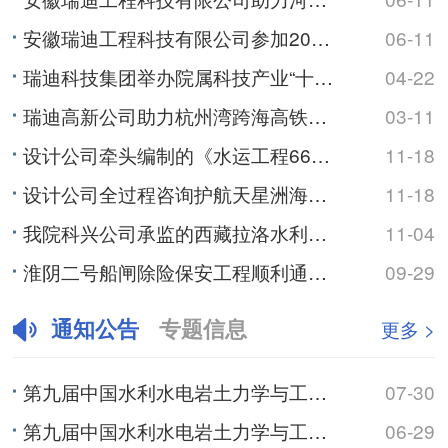
安徽瑞迪工程科技有限公司参加2026年湖南省水库防汛抢险专项演练
06-11
瑞迪科技集团举办院属科技产业“十五五”高质量发展规划研讨会
04-22
瑞迪高新公司助力杭州湾跨海高铁大桥南塔塔肢合龙
03-11
设计公司牵头编制的《水运工程660MPa级带肋钢筋混凝土结构技术规范》正式发布
11-18
设计公司全过程咨询护航天星洲海轮锚地疏浚工程
11-18
我院科兴公司承监的西藏拉洛水利枢纽及配套灌区工程通过竣工验收
11-04
淮阴二号船闸除险保安工程顺利通过交工验收
09-29
通知公告
专题信息
更多 >
第九届中国水利水电岩土力学与工程学术研讨会（3号通知）
07-30
第九届中国水利水电岩土力学与工程学术研讨会（2号通知）
06-29