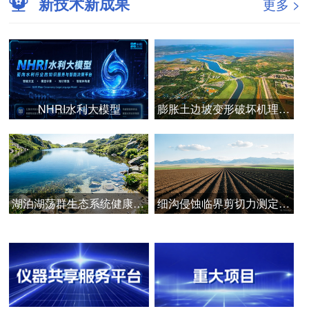
新技术新成果
更多 >
NHRI水利大模型
膨胀土边坡变形破坏机理与安全智能管控技术
湖泊湖荡群生态系统健康诊断与韧性提升技术
细沟侵蚀临界剪切力测定的关键技术