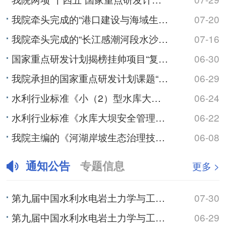
我院牵头完成的“港口建设与海域生态系统协同技术”入选海洋工程技术2024-2026年度十大代表性科技...
07-20
我院牵头完成的“长江感潮河段水沙变异和崩岸监测预警关键技术及应用”入选2025年度江苏省行业领域十大...
07-16
国家重点研发计划揭榜挂帅项目“复杂筑坝条件下沥青混凝土心墙坝渗漏诊断与处置关键技术研发”通过“里程碑...
06-30
我院承担的国家重点研发计划课题“气候变化与人类活动对长江中下游湖泊影响的模拟及预测”通过绩效评价
06-29
水利行业标准《小（2）型水库大坝安全评价导则》颁布实施
06-24
水利行业标准《水库大坝安全管理应急预案编制技术导则》颁布实施
06-22
我院主编的《河湖岸坡生态治理技术规范》（SL/T 879-2026）批准发布
06-08
通知公告
专题信息
更多 >
第九届中国水利水电岩土力学与工程学术研讨会（3号通知）
07-30
第九届中国水利水电岩土力学与工程学术研讨会（2号通知）
06-29