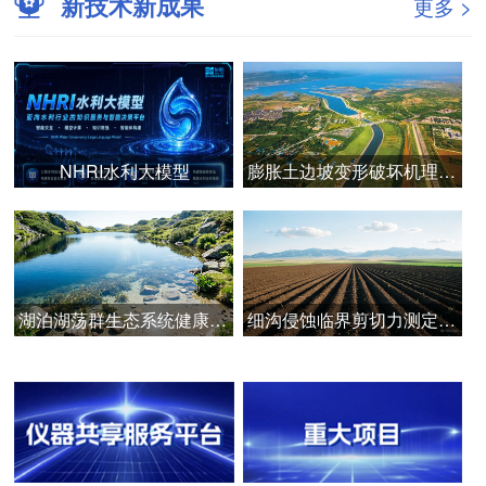
新技术新成果
更多 >
NHRI水利大模型
膨胀土边坡变形破坏机理与安全智能管控技术
湖泊湖荡群生态系统健康诊断与韧性提升技术
细沟侵蚀临界剪切力测定的关键技术