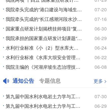
我院牵头完成的“港口建设与海域生态系统协同技术”入选海洋工程技术2024-2026年度十大代表性科技...
07-20
我院牵头完成的“长江感潮河段水沙变异和崩岸监测预警关键技术及应用”入选2025年度江苏省行业领域十大...
07-16
国家重点研发计划揭榜挂帅项目“复杂筑坝条件下沥青混凝土心墙坝渗漏诊断与处置关键技术研发”通过“里程碑...
06-30
我院承担的国家重点研发计划课题“气候变化与人类活动对长江中下游湖泊影响的模拟及预测”通过绩效评价
06-29
水利行业标准《小（2）型水库大坝安全评价导则》颁布实施
06-24
水利行业标准《水库大坝安全管理应急预案编制技术导则》颁布实施
06-22
我院主编的《河湖岸坡生态治理技术规范》（SL/T 879-2026）批准发布
06-08
通知公告
专题信息
更多 >
第九届中国水利水电岩土力学与工程学术研讨会（3号通知）
07-30
第九届中国水利水电岩土力学与工程学术研讨会（2号通知）
06-29