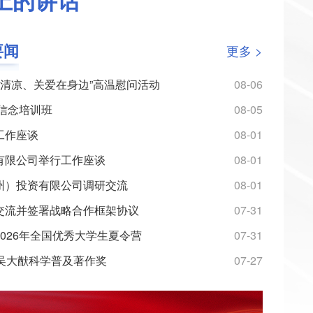
上的讲话
要闻
更多 >
日送清凉、关爱在身边”高温慰问活动
08-06
想信念培训班
08-05
工作座谈
08-01
有限公司举行工作座谈
08-01
州）投资有限公司调研交流
08-01
交流并签署战略合作框架协议
07-31
026年全国优秀大学生夏令营
07-31
与第十届世界交通运输大会
南京水
吴大猷科学普及著作奖
07-27