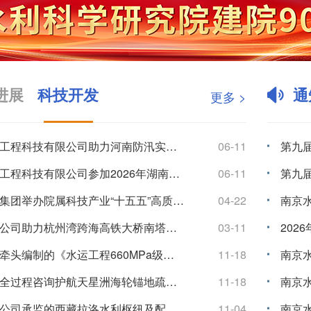
进展
科技开发
通
更多 >
我院两项“十四五”国家重点研发计划项目通过中期检查
07-29
我院牵头完成的“港口建设与海域生态系统协同技术”入选海洋工程技术2024-2026年度十大代表性科技...
07-20
我院牵头完成的“长江感潮河段水沙变异和崩岸监测预警关键技术及应用”入选2025年度江苏省行业领域十大...
07-16
国家重点研发计划揭榜挂帅项目“复杂筑坝条件下沥青混凝土心墙坝渗漏诊断与处置关键技术研发”通过“里程碑...
06-30
我院承担的国家重点研发计划课题“气候变化与人类活动对长江中下游湖泊影响的模拟及预测”通过绩效评价
06-29
水利行业标准《小（2）型水库大坝安全评价导则》颁布实施
06-24
水利行业标准《水库大坝安全管理应急预案编制技术导则》颁布实施
06-22