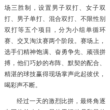
场三胜制，设置男子双打、女子双
打、男子单打、混合双打、不限性别
双打等五个项目，分为小组单循环
赛、交叉淘汰赛两个阶段。赛场上，
选手们精神饱满、奋勇争先、顽强拼
搏，他们巧妙的布阵、默契的配合、
精湛的球技赢得现场掌声此起彼伏，
喝彩声不断。
经过一天的激烈比拼，最终角逐