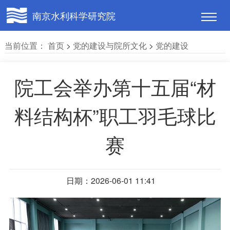
南京水利科学研究院
当前位置：
首页
>
党的建设与院所文化
>
党的建设
院工会举办第十五届“材
料结构杯”职工羽毛球比
赛
日期：2026-06-01 11:41