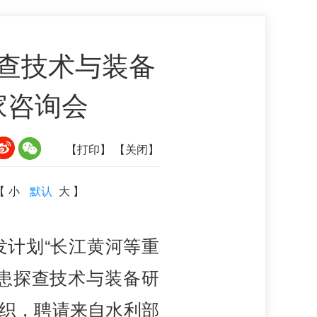
查技术与装备
家咨询会
【打印】
【关闭】
【
小
默认
大
】
发计划“长江黄河等重
隐患探查技术与装备研
组织，聘请来自水利部