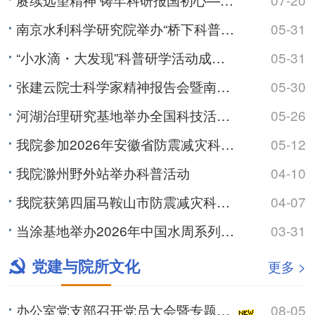
南京水利科学研究院举办“桥下科普・亲水同行”科技活动周主题活动
05-31
“小水滴・大发现”科普研学活动成功举办
05-31
张建云院士科学家精神报告会暨南京水利科学研究院“禹水同行”科普进校园活动成功举办
05-30
河湖治理研究基地举办全国科技活动周作协专场活动
05-26
我院参加2026年安徽省防震减灾科普宣讲比赛
05-12
我院滁州野外站举办科普活动
04-10
我院获第四届马鞍山市防震减灾科普宣讲比赛一等奖
04-07
当涂基地举办2026年中国水周系列科普活动
03-31
党建与院所文化
更多 >
办公室党支部召开党员大会暨专题学习会
08-05