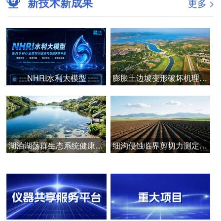
新技术新成果
更多 >
NHRI水利大模型
膨胀土边坡变形破坏机理与安全智能管控技术
湖泊湖荡群生态系统健康诊断与韧性提升技术
细沟侵蚀临界剪切力测定的关键技术