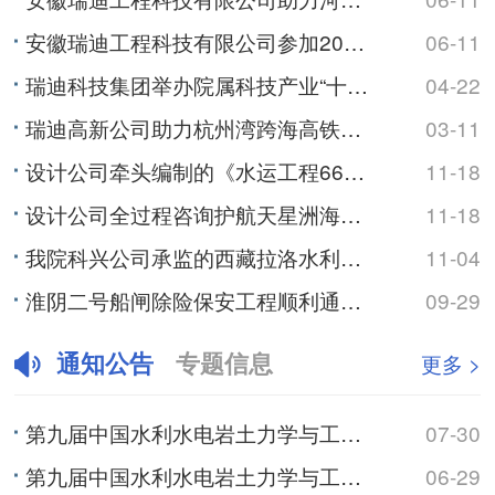
安徽瑞迪工程科技有限公司参加2026年湖南省水库防汛抢险专项演练
06-11
瑞迪科技集团举办院属科技产业“十五五”高质量发展规划研讨会
04-22
瑞迪高新公司助力杭州湾跨海高铁大桥南塔塔肢合龙
03-11
设计公司牵头编制的《水运工程660MPa级带肋钢筋混凝土结构技术规范》正式发布
11-18
设计公司全过程咨询护航天星洲海轮锚地疏浚工程
11-18
我院科兴公司承监的西藏拉洛水利枢纽及配套灌区工程通过竣工验收
11-04
淮阴二号船闸除险保安工程顺利通过交工验收
09-29
通知公告
专题信息
更多 >
第九届中国水利水电岩土力学与工程学术研讨会（3号通知）
07-30
第九届中国水利水电岩土力学与工程学术研讨会（2号通知）
06-29