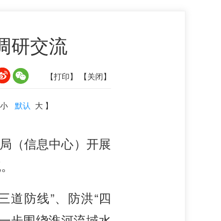
调研交流
【打印】
【关闭】
小
默认
大
】
文局（信息中心）开展
流。
三道防线”、防洪“四
进一步围绕淮河流域水