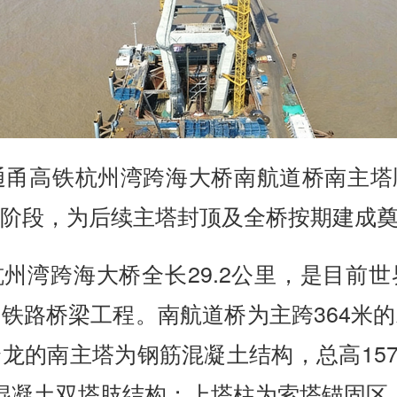
通甬高铁杭州湾跨海大桥南航道桥南主
阶段，为后续主塔封顶及全桥按期建成
州湾跨海大桥全长29.2公里，是目前
铁路桥梁工程。南航道桥为主跨364米
龙的南主塔为钢筋混凝土结构，总高157
采用混凝土双塔肢结构；上塔柱为索塔锚固区