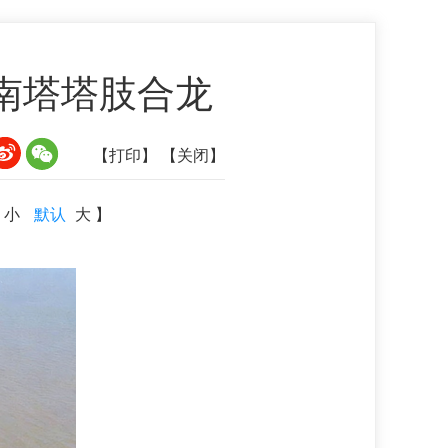
南塔塔肢合龙
【打印】
【关闭】
小
默认
大
】