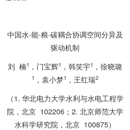
中国水-能-粮-碳耦合协调空间分异及
驱动机制
1
1
1
刘 楠
，门宝辉
，韩笑宇
，徐晓璐
1
1
2
，袁小梦
，王红瑞
（1. 华北电力大学水利与水电工程学
院，北京 102206；2. 北京师范大学
水科学研究院，北京 100875）