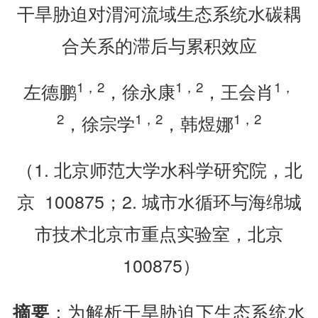
干旱胁迫对渭河流域生态系统水碳耦
合关系的滞后与累积效应
1
，
2
1
，
2
1
，
左德鹏
，徐永康
，王会肖
2
1
，
2
1
，
2
，徐宗学
，韩煜娜
（1. 北京师范大学水科学研究院，北
京 100875；2. 城市水循环与海绵城
市技术北京市重点实验室，北京
100875）
：为解析干旱胁迫下生态系统水
摘要