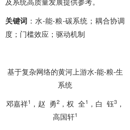
及系统高质量发展提供参考。
：水-能-粮-碳系统；耦合协调
关键词
度；门槛效应；驱动机制
基于复杂网络的黄河上游水-能-粮-生
系统
1
2
1
3
邓嘉祥
，赵 勇
，权 全
，白 钰
，
1
高国轩