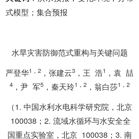
式模型；集合预报
水旱灾害防御范式重构与关键问题
1
，
2
3
1
严登华
，张建云
，王 浩
，袁 喆
4
5
1
，
2
1
，
2
，尹 军
，秦天玲
，翁白莎
（1. 中国水利水电科学研究院，北京
100038；2. 流域水循环与水安全全
国重点实验室，北京 100038；3. 南