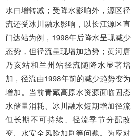
水由增转减；受降水影响外，源区径
流还受冰川融水影响，以长江源区直
门达站为例，1998年后降水呈现减少
态势，但径流呈现增加趋势；黄河唐
乃亥站和兰州站径流随降水显著增
加，径流由1998年前的减少趋势变为
增加。当前青藏高原水资源面临固态
水储量消耗、冰川融水短期增加径流
但长期不可持续、径流季节分配改
变、水安全风险加剧等问题。为应对