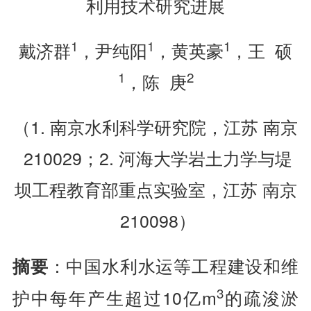
利用技术研究进展
1
1
1
戴济群
，尹纯阳
，黄英豪
，王 硕
1
2
，陈 庚
（1. 南京水利科学研究院，江苏 南京
210029；2. 河海大学岩土力学与堤
坝工程教育部重点实验室，江苏 南京
210098）
：中国水利水运等工程建设和维
摘要
3
护中每年产生超过10亿m
的疏浚淤