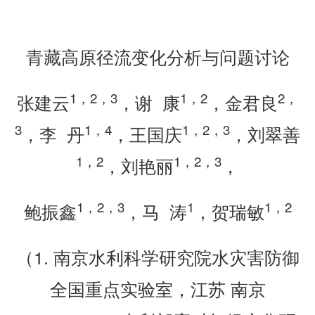
青藏高原径流变化分析与问题讨论
1
，
2
，
3
1
，
2
2
，
张建云
，谢 康
，金君良
3
1
，
4
1
，
2
，
3
，李 丹
，王国庆
，刘翠善
1
，
2
1
，
2
，
3
，刘艳丽
，
1
，
2
，
3
1
1
，
2
鲍振鑫
，马 涛
，贺瑞敏
（1. 南京水利科学研究院水灾害防御
全国重点实验室，江苏 南京