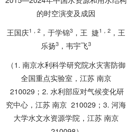
的时空演变及成因
1
，
2
3
1
，
2
王国庆
，于学锦
，王 婕
，王
3
3
乐扬
，韦宇飞
（1. 南京水利科学研究院水灾害防御
全国重点实验室，江苏 南京
210029；2. 水利部应对气候变化研
究中心，江苏 南京 210029；3. 河海
大学水文水资源学院，江苏 南京
210098）