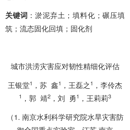
：淤泥弃土；填料化；碾压填
关键词
筑；流态固化回填；固化剂
城市洪涝灾害应对韧性精细化评估
1
1
1
王银堂
，苏 鑫
，王磊之
，李伶杰
1
2
1
3
，郭 靖
，刘 勇
，王莉莉
（1. 南京水利科学研究院水旱灾害防
御全国重点实验室，江苏 南京