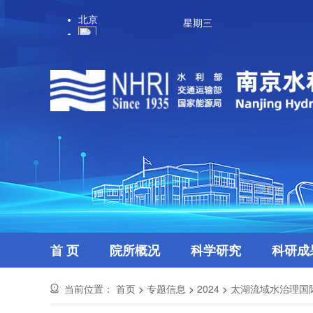
星期三
首 页
院所概况
科学研究
科研成
当前位置：
首页
>
专题信息
>
2024
>
太湖流域水治理国