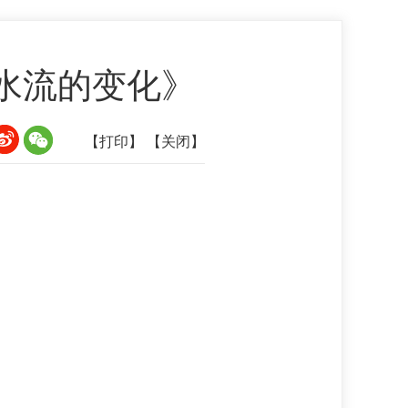
境水流的变化》
【打印】
【关闭】
】