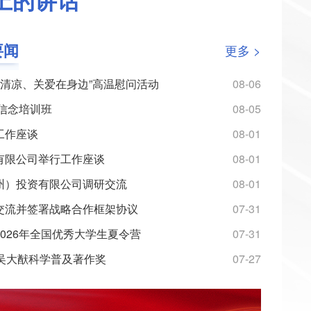
上的讲话
要闻
更多 >
日送清凉、关爱在身边”高温慰问活动
08-06
想信念培训班
08-05
工作座谈
08-01
有限公司举行工作座谈
08-01
州）投资有限公司调研交流
08-01
交流并签署战略合作框架协议
07-31
026年全国优秀大学生夏令营
07-31
26中国水博览会
戴济群
吴大猷科学普及著作奖
07-27