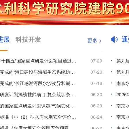
进展
科技开发
通
更多 >
我院两项“十四五”国家重点研发计划项目通过中期检查
07-29
我院牵头完成的“港口建设与海域生态系统协同技术”入选海洋工程技术2024-2026年度十大代表性科技...
07-20
我院牵头完成的“长江感潮河段水沙变异和崩岸监测预警关键技术及应用”入选2025年度江苏省行业领域十大...
07-16
国家重点研发计划揭榜挂帅项目“复杂筑坝条件下沥青混凝土心墙坝渗漏诊断与处置关键技术研发”通过“里程碑...
06-30
我院承担的国家重点研发计划课题“气候变化与人类活动对长江中下游湖泊影响的模拟及预测”通过绩效评价
06-29
水利行业标准《小（2）型水库大坝安全评价导则》颁布实施
06-24
水利行业标准《水库大坝安全管理应急预案编制技术导则》颁布实施
06-22