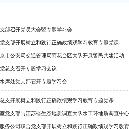
支部召开党员大会暨专题学习会
党支部开展树立和践行正确政绩观学习教育专题党课
京市公安局交通管理局雨花台区大队开展警民共建活动
党总支召开专题学习会议
水库处党支部召开专题学习会
总支开展树立和践行正确政绩观学习教育专题党课
室党支部与江苏省生态地质调查大队水工环地质调查中
服务公司联合党支部开展树立和践行正确政绩观学习教