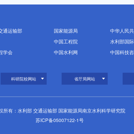
交通运输部
国家能源局
中华人民共
中国工程院
水利部国际
程学会
中国水利网
中国科技咨
科研院校网站
省厅局网站
权所有：水利部 交通运输部 国家能源局南京水利科学研究院
苏ICP备05007122-1号