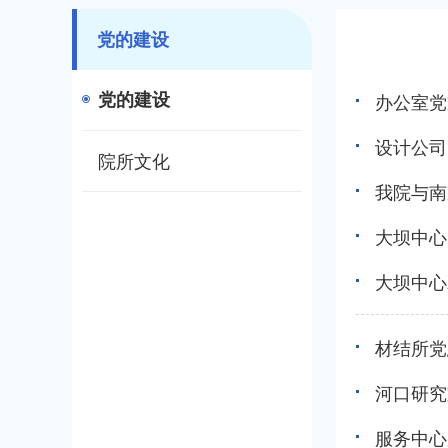
党的建设
党的建设
办公室党
设计公司
院所文化
我院与南
大坝中心
大坝中心
材结所党
河口研究
服务中心